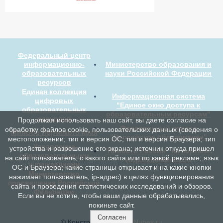
Федеральный центр
информационно-
Министерство образования и
образовательных
науки Российской Федерации
ресурсов
Единая коллекция
Информационная система
цифровых
"Единое окно доступа к
образовательных
образовательным ресурсам"
ресурсов
Продолжая использовать наш сайт, вы даете согласие на
Федеральный портал
обработку файлов cookie, пользовательских данных (сведения о
МинОбр Пермского края
"Российское образование"
местоположении; тип и версия ОС; тип и версия Браузера; тип
Управление
устройства и разрешение его экрана; источник откуда пришел
"Новости России" на портале:
образовательными
на сайт пользователь; с какого сайта или по какой рекламе; язык
http://kremlinrus.ru
учреждениями
ОС и Браузера; какие страницы открывает и на какие кнопки
Министерство
нажимает пользователь; ip-адрес) в целях функционирования
просвещения Российской
сайта и проведения статистических исследований и обзоров.
Федерации
Если вы не хотите, чтобы ваши данные обрабатывались,
покиньте сайт.
Согласен
© Конструктор сайтов
Nubex.ru