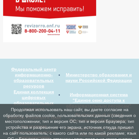
Федеральный центр
информационно-
Министерство образования и
образовательных
науки Российской Федерации
ресурсов
Единая коллекция
Информационная система
цифровых
"Единое окно доступа к
образовательных
образовательным ресурсам"
ресурсов
Продолжая использовать наш сайт, вы даете согласие на
Федеральный портал
обработку файлов cookie, пользовательских данных (сведения о
МинОбр Пермского края
"Российское образование"
местоположении; тип и версия ОС; тип и версия Браузера; тип
Управление
устройства и разрешение его экрана; источник откуда пришел
"Новости России" на портале:
образовательными
на сайт пользователь; с какого сайта или по какой рекламе; язык
http://kremlinrus.ru
учреждениями