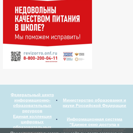
Федеральный центр
информационно-
Министерство образования и
образовательных
науки Российской Федерации
ресурсов
Единая коллекция
Информационная система
цифровых
"Единое окно доступа к
образовательных
образовательным ресурсам"
ресурсов