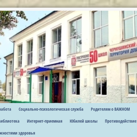
работа
Социально-психологическая служба
Родителям о ВАЖНОМ
Библиотека
Интернет-приемная
Юбилей школы
Противодействие
жностями здоровья