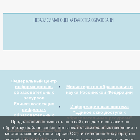
НЕЗАВИСИМАЯ ОЦЕНКА КАЧЕСТВА ОБРАЗОВАНИ
Федеральный центр
информационно-
Министерство образования и
образовательных
науки Российской Федерации
ресурсов
Единая коллекция
Информационная система
цифровых
"Единое окно доступа к
образовательных
образовательным ресурсам"
ресурсов
Продолжая использовать наш сайт, вы даете согласие на
Федеральный портал
обработку файлов cookie, пользовательских данных (сведения о
МинОбр Пермского края
"Российское образование"
местоположении; тип и версия ОС; тип и версия Браузера; тип
Управление
устройства и разрешение его экрана; источник откуда пришел