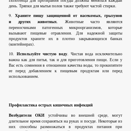
Полотенца для протирания посуды должны меняться каждый
день. Тряпки для мытья полов также требуют частой стирки.
Храните пищу защищенн
ой от насекомых, грызунов
9.
и дру
гих животных
. Животные часто являются
переносчиками пато­генных микроорганизмов, которые
вызывают пищевые отравления. Для надежной защиты
продуктов храните их в плотно закрывающихся банках
(контейнерах).
Используйте чистую воду
10.
. Чистая вода исключительно
важна как для питья, так и для приготовления пищи. Если у
Вас есть сомнения в отношении качества воды, то прокипятите
ее перед добавлением к пищевым продуктам или перед
использованием.
Профилактика острых кишечных инфекций
Возбудители ОКИ
устойчивы во внешней среде, могут
длительное время сохраняться на руках и посуде. Некоторые из
них способны размножаться в продуктах питания при