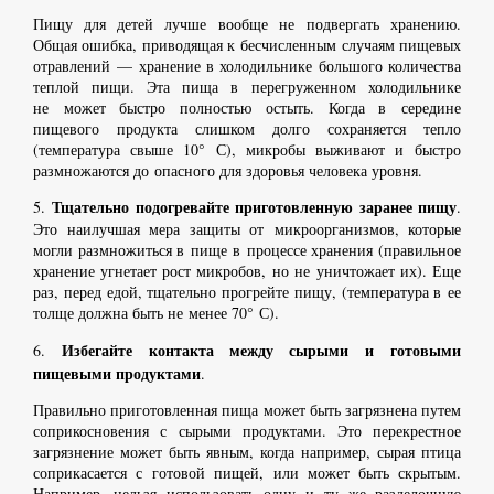
Пищу для детей лучше вообще не подвергать хранению.
Общая ошибка, приводящая к бесчисленным случаям пищевых
отравлений — хранение в холодильнике большого количества
теплой пищи. Эта пища в перегруженном холодильнике
не может быстро полностью остыть. Когда в середине
пищевого продукта слишком долго сохраняется тепло
(температура свыше 10° С), микробы выживают и быстро
размножаются до опасного для здоровья человека уровня.
Тщательно подогревайте приготовленную заранее пищу
5.
.
Это наилучшая мера защиты от микроорганизмов, которые
могли размножиться в пище в процессе хранения (правильное
хранение угнетает рост микробов, но не уничтожает их). Еще
раз, перед едой, тщательно прогрейте пищу, (температура в ее
толще должна быть не менее 70° С).
Избегайте контакта между сырыми и готовыми
6.
пищевыми продуктами
.
Правильно приготовленная пища может быть загрязнена путем
соприкосновения с сырыми продуктами. Это перекрестное
загрязнение может быть явным, когда например, сырая птица
соприкасается с готовой пищей, или может быть скрытым.
Например, нельзя использовать одну и ту же разделочную