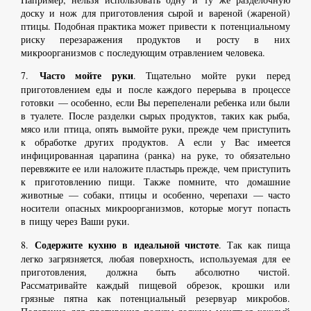
доску и нож для приготовления сырой и вареной (жареной)
птицы. Подобная практика может привести к потенциальному
риску перезаражения продуктов и росту в них
микроорганизмов с последующим отравлением человека.
Часто мойте руки
7.
. Тщательно мойте руки перед
приготовлением еды и после каждого перерыва в процессе
готовки — особенно, если Вы перепеленали ребенка или были
в туалете. После разделки сырых продуктов, таких как рыба,
мясо или птица, опять вымойте руки, прежде чем приступить
к обработке других продуктов. А если у Вас имеется
инфицированная царапина (ранка) на руке, то обязательно
перевяжите ее или наложите пластырь прежде, чем приступить
к приготовлению пищи. Также помните, что домашние
животные — собаки, птицы и особенно, черепахи — часто
носители опасных микроорганизмов, которые могут попасть
в пищу через Ваши руки.
Содержите кухню в идеальной чистоте
8.
. Так как пища
легко загрязняется, любая поверхность, используемая для ее
приготовления, должна быть абсолютно чистой.
Рассматривайте каждый пищевой обрезок, крошки или
грязные пятна как потенциальный резервуар микробов.