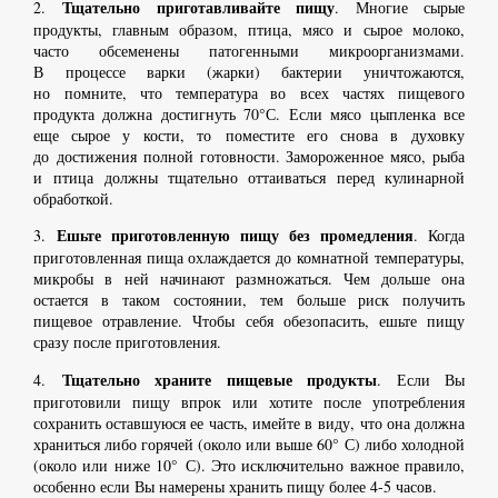
Тщательно приготавливайте пищу
2.
. Многие сырые
продукты, главным образом, птица, мясо и сырое молоко,
часто обсеменены патогенными микроорганизмами.
В процессе варки (жарки) бактерии уничтожаются,
но помните, что температура во всех частях пищевого
продукта должна достигнуть 70°С. Если мясо цыпленка все
еще сырое у кости, то поместите его снова в духовку
до достижения полной готовности. Замороженное мясо, рыба
и птица должны тщательно оттаиваться перед кулинарной
обработкой.
Ешьте приготовленную пищу без промедления
3.
. Когда
приготовленная пища охлаждается до комнатной температуры,
микробы в ней начинают размножаться. Чем дольше она
остается в таком состоянии, тем больше риск получить
пищевое отравление. Чтобы себя обезопасить, ешьте пищу
сразу после приготовления.
Тщательно храните пищевые продукты
4.
. Если Вы
приготовили пищу впрок или хотите после употребления
сохранить оставшуюся ее часть, имейте в виду, что она должна
храниться либо горячей (около или выше 60° С) либо холодной
(около или ниже 10° С). Это исключительно важное правило,
особенно если Вы намерены хранить пищу более 4-5 часов.