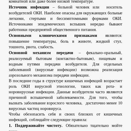
комнатной или даже более низкой температуре.
Источник инфекции
– больной человек или носитель
возбудителей ОКИ. Наиболее опасны для окружающих больные
легкими, стертыми и бессимптомными формами ОКИ.
Источниками эпидемических вспышек нередко бывают
работники предприятий общественного питания.
Основными клиническими признаками
являются:
повышение температуры, боль в животе, жидкий стул,
тошнота, рвота, слабость.
Основной механизм передачи
– фекально-оральный,
реализуемый бытовым (контактно-бытовым), пищевым и
водным путями передачи возбудителя. Для отдельных
заболеваний (вирусные инфекции) возможна реализация
аэрозольного механизма передачи инфекции.
В последние годы в структуре кишечных инфекций возрастает
роль ОКИ вирусной этиологии, таких как рота- и
норовирусные инфекции. Данные возбудители часто являются
причиной вспышечной заболеваемости. Для того, чтобы
вызвать заболевание взрослого человека, достаточно менее 10
вирусных частиц норовируса.
Чтобы обезопасить себя и своих близких от кишечных
инфекций, соблюдайте следующие правила:
1. Поддерживайте чистоту.
Обязательно тщательно мойте