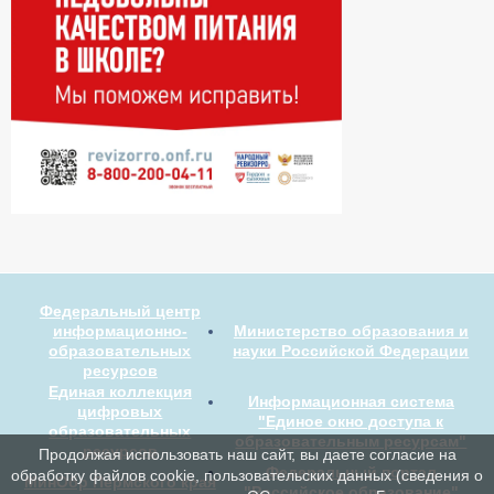
Федеральный центр
информационно-
Министерство образования и
образовательных
науки Российской Федерации
ресурсов
Единая коллекция
Информационная система
цифровых
"Единое окно доступа к
образовательных
образовательным ресурсам"
ресурсов
Продолжая использовать наш сайт, вы даете согласие на
Федеральный портал
обработку файлов cookie, пользовательских данных (сведения о
МинОбр Пермского края
"Российское образование"