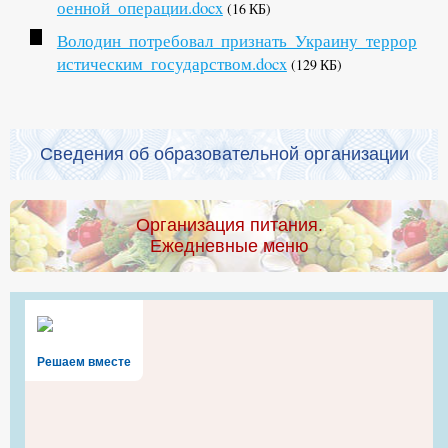
оенной_операции.docx
(16 КБ)
Володин_потребовал_признать_Украину_террор
истическим_государством.docx
(129 КБ)
Сведения об образовательной организации
Организация питания.
Ежедневные меню
Решаем вместе