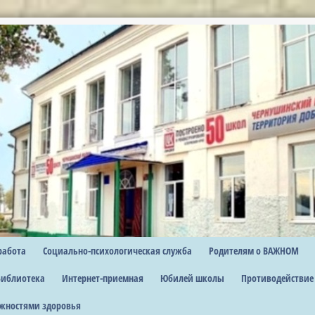
работа
Социально-психологическая служба
Родителям о ВАЖНОМ
Библиотека
Интернет-приемная
Юбилей школы
Противодействие
жностями здоровья