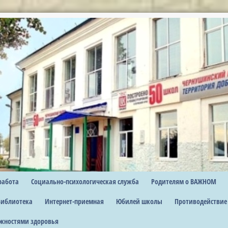
работа
Социально-психологическая служба
Родителям о ВАЖНОМ
Библиотека
Интернет-приемная
Юбилей школы
Противодействие
жностями здоровья