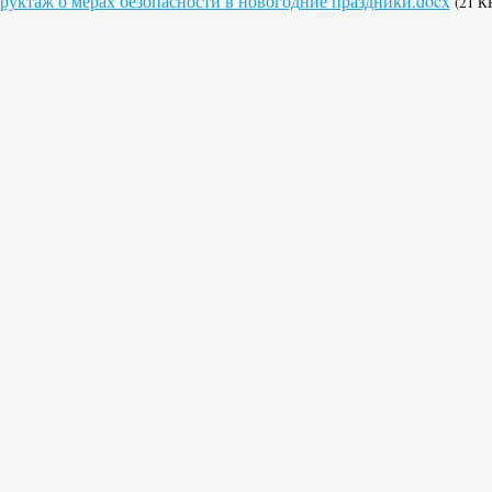
руктаж о мерах безопасности в новогодние праздники.docx
(21 К