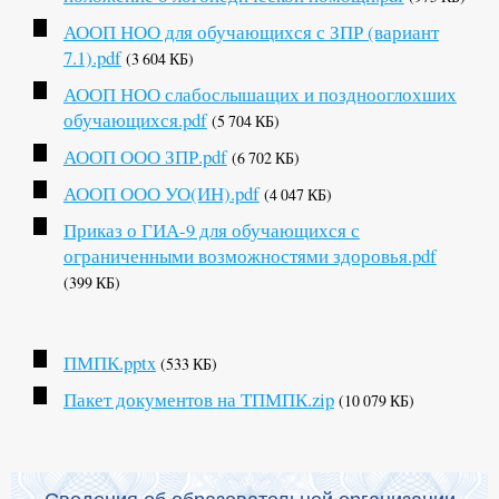
АООП НОО для обучающихся с ЗПР (вариант
7.1).pdf
(3 604 КБ)
АООП НОО слабослышащих и позднооглохших
обучающихся.pdf
(5 704 КБ)
АООП ООО ЗПР.pdf
(6 702 КБ)
АООП ООО УО(ИН).pdf
(4 047 КБ)
Приказ о ГИА-9 для обучающихся с
ограниченными возможностями здоровья.pdf
(399 КБ)
ПМПК.pptx
(533 КБ)
Пакет документов на ТПМПК.zip
(10 079 КБ)