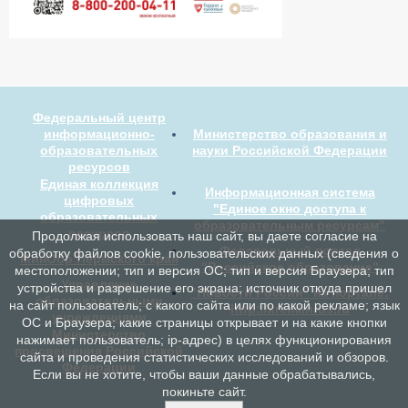
Федеральный центр
информационно-
Министерство образования и
образовательных
науки Российской Федерации
ресурсов
Единая коллекция
Информационная система
цифровых
"Единое окно доступа к
образовательных
образовательным ресурсам"
ресурсов
Продолжая использовать наш сайт, вы даете согласие на
Федеральный портал
обработку файлов cookie, пользовательских данных (сведения о
МинОбр Пермского края
"Российское образование"
местоположении; тип и версия ОС; тип и версия Браузера; тип
Управление
устройства и разрешение его экрана; источник откуда пришел
"Новости России" на портале:
образовательными
на сайт пользователь; с какого сайта или по какой рекламе; язык
http://kremlinrus.ru
учреждениями
ОС и Браузера; какие страницы открывает и на какие кнопки
Министерство
нажимает пользователь; ip-адрес) в целях функционирования
просвещения Российской
сайта и проведения статистических исследований и обзоров.
Федерации
Если вы не хотите, чтобы ваши данные обрабатывались,
покиньте сайт.