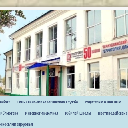
работа
Социально-психологическая служба
Родителям о ВАЖНОМ
Библиотека
Интернет-приемная
Юбилей школы
Противодействие
жностями здоровья