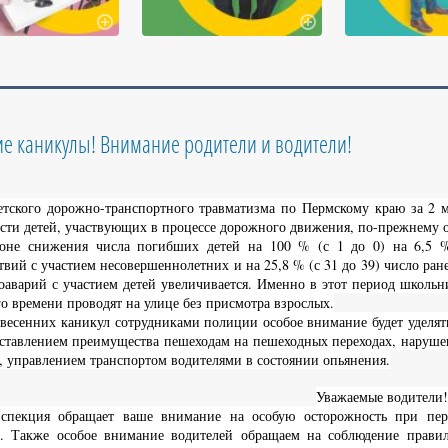
е каникулы! Внимание родители и водители!
тского дорожно-транспортного травматизма по Пермскому краю за 2 ме
сти детей, участвующих в процессе дорожного движения, по-прежнему о
оне снижения числа погибших детей на 100 % (с 1 до 0) на 6,5 %
вий с участием несовершеннолетних и на 25,8 % (с 31 до 39) число ран
оаварий с участием детей увеличивается. Именно в этот период школь
о времени проводят на улице без присмотра взрослых.
 весенних каникул сотрудниками полиции особое внимание будет уделя
ставлением преимущества пешеходам на пешеходных переходах, нарушен
 управлением транспортом водителями в состоянии опьянения.
Уважаемые водители!
нспекция обращает ваше внимание на особую осторожность при пер
в. Также особое внимание водителей обращаем на соблюдение прави