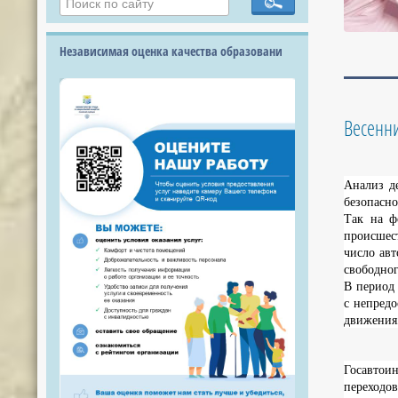
Независимая оценка качества образовани
Весенни
Анализ де
безопасно
Так на ф
происшест
число авт
свободног
В период
с непредо
движения,
Госавтои
переходо