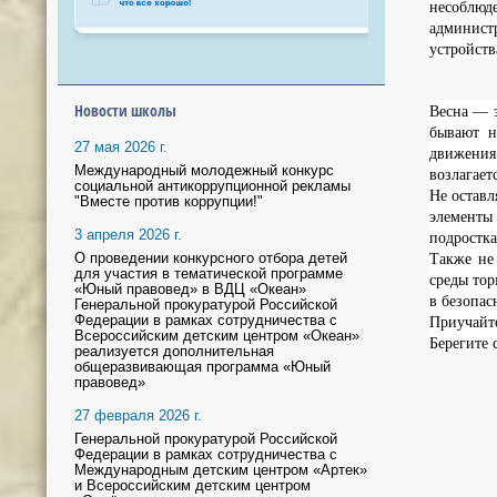
несоблюд
админист
устройств
Весна — э
Новости школы
бывают н
27 мая 2026 г.
движения
возлагает
Международный молодежный конкурс
социальной антикоррупционной рекламы
Не оставл
"Вместе против коррупции!"
элементы
подростк
3 апреля 2026 г.
Также не
О проведении конкурсного отбора детей
для участия в тематической программе
среды тор
«Юный правовед» в ВДЦ «Океан»
в безопас
Генеральной прокуратурой Российской
Приучайте
Федерации в рамках сотрудничества с
Всероссийским детским центром «Океан»
Берегите 
реализуется дополнительная
общеразвивающая программа «Юный
правовед»
27 февраля 2026 г.
Генеральной прокуратурой Российской
Федерации в рамках сотрудничества с
Международным детским центром «Артек»
и Всероссийским детским центром