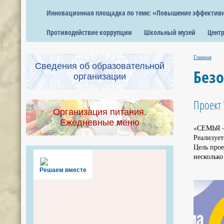
Инновационная площадка по теме: «Повышение эффективно
Противодействие коррупции
Школьный музей
Центр
Главная
Сведения об образовательной
Безо
организации
Проект 
Организация питания.
Ежедневные меню
«СЕМЬЯ –
Реализует
Цель прое
несколько
Решаем вместе