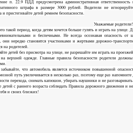
ение п. 22.9 ПДД предусмотрена административная ответственность
ративного штрафа в размере 3000 рублей. Водители не игнорируйте
а и пристегивайте детей ремнем безопасности.
Уважаемые родители!
то такой период, когда детям хочется больше гулять и играть на улице.
евнимательными и беспечными. Не всегда осознавая опасность от 
, они нередко становятся участниками и жертвами дорожно-транспортн
ся на родителей.
яйте детей без присмотра на улице, не разрешайте им играть на проезже
 на верхней одежде. Главные правила безопасности родители должн
ами.
 забывайте, что автомобиль является источником повышенной опаснос
мозной путь увеличивается в несколько раз, поэтому еще раз напомните 
ности перехода, снимать капюшон, убирать наушники и не разговаривать
 детей с раннего возраста соблюдать Правила дорожного движения и не
себя и своих близких!