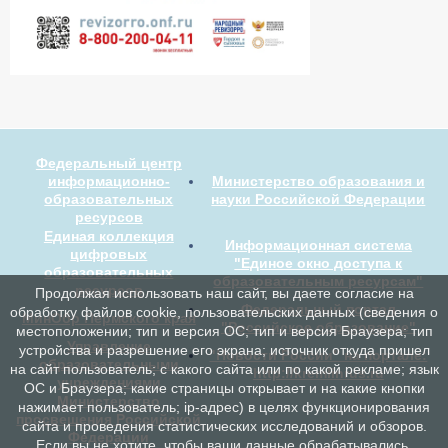
Федеральный центр
информационно-
Министерство образования и
образовательных
науки Российской Федерации
ресурсов
Единая коллекция
Информационная система
цифровых
"Единое окно доступа к
образовательных
образовательным ресурсам"
ресурсов
Продолжая использовать наш сайт, вы даете согласие на
Федеральный портал
обработку файлов cookie, пользовательских данных (сведения о
МинОбр Пермского края
"Российское образование"
местоположении; тип и версия ОС; тип и версия Браузера; тип
Управление
устройства и разрешение его экрана; источник откуда пришел
"Новости России" на портале:
образовательными
на сайт пользователь; с какого сайта или по какой рекламе; язык
http://kremlinrus.ru
учреждениями
ОС и Браузера; какие страницы открывает и на какие кнопки
Министерство
нажимает пользователь; ip-адрес) в целях функционирования
просвещения Российской
сайта и проведения статистических исследований и обзоров.
Федерации
Если вы не хотите, чтобы ваши данные обрабатывались,