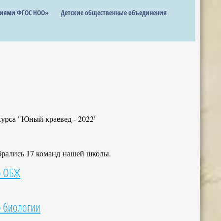
ниями ФГОС НОО»
Детские общественные объединения
урса "Юный краевед - 2022"
обрались 17 команд нашей школы.
о ОБЖ
о биологии