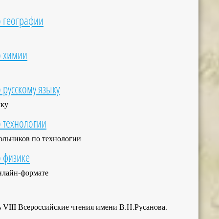
 географии
о химии
русскому языку
ыку
 технологии
ольников по технологии
 физике
нлайн-формате
сь VIII Всероссийские чтения имени В.Н.Русанова.