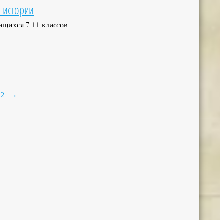
 истории
ащихся 7-11 классов
→
22