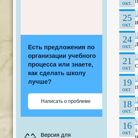
П
окт.
Ш
25
И
окт.
Ш
24
Д
окт.
Есть предложения по
Ш
организации учебного
21
процесса или знаете,
С
окт.
как сделать школу
Ш
19
лучше?
П
окт.
Ш
Написать о проблеме
18
П
окт.
V
16
1
окт.
Версия для
Н