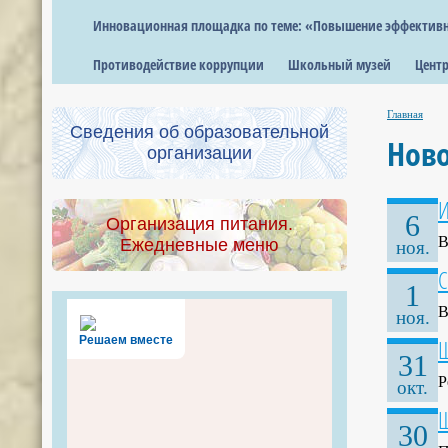
Инновационная площадка по теме: «Повышение эффективно
Противодействие коррупции
Школьный музей
Центр
Главная
Сведения об образовательной
Нов
организации
И
6
Организация питания.
В
Ежедневные меню
ноя.
С
1
В
ноя.
Решаем вместе
Ш
31
Р
окт.
Ш
30