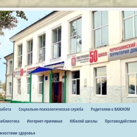
работа
Социально-психологическая служба
Родителям о ВАЖНОМ
Библиотека
Интернет-приемная
Юбилей школы
Противодействие
жностями здоровья