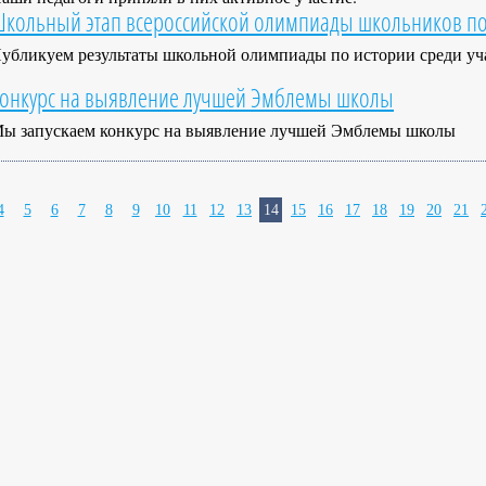
кольный этап всероссийской олимпиады школьников по
убликуем результаты школьной олимпиады по истории среди уч
онкурс на выявление лучшей Эмблемы школы
ы запускаем конкурс на выявление лучшей Эмблемы школы
4
5
6
7
8
9
10
11
12
13
14
15
16
17
18
19
20
21