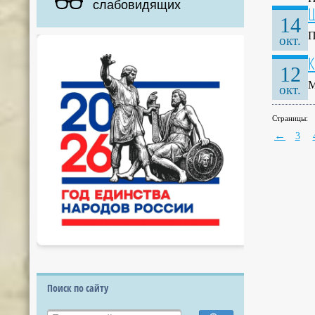
слабовидящих
Ш
14
П
окт.
К
12
М
окт.
Страницы:
←
3
Поиск по сайту