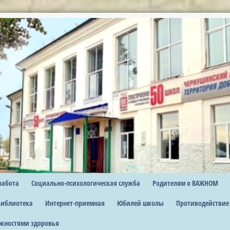
работа
Социально-психологическая служба
Родителям о ВАЖНОМ
Библиотека
Интернет-приемная
Юбилей школы
Противодействие
жностями здоровья