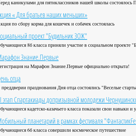
еред каникулами для пятиклассников нашей школы состоялось 
кция « Для братьев наших меньших»
кция по сбору корма для кошечек и собачек состоялась
оциальный проект "Будильник ЗОЖ"
бучающиеся 8б класса приняли участие в социальном проекте 
арафон Знание.Первые
егистрация на Марафон Знание.Первые официально открыта!
ень отца
 преддверии празднования Дня отца состоялись "Веселые старт
II этап Спартакиады допризывной молодежи Чернушинск
бучающиеся кадетско-казачьего класса показали свои навыки и 
обильный планетарий в рамках фестиваля "ФантастикFe
бучающиеся 6б класса совершили космическое путешествие