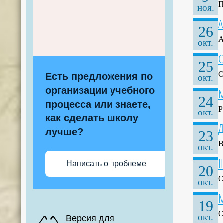
П
ноя.
А
26
А
окт.
С
25
О
Есть предложения по
окт.
организации учебного
М
24
процесса или знаете,
Р
окт.
как сделать школу
Д
лучше?
23
В
окт.
I
Написать о проблеме
20
О
окт.
М
19
О
окт.
Версия для