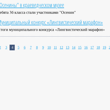
Осенины" в краеведческом музее
ебята 3б класса стали участниками "Осенин"
униципальный конкурс «Лингвистический марафон»
тоги муниципального конкурса «Лингвистический марафон»
2
3
4
5
6
7
8
9
10
11
12
13
14
15
16
17
18
19