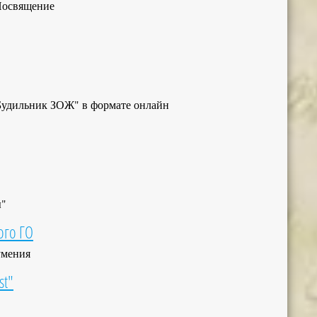
Посвящение
"Будильник ЗОЖ" в формате онлайн
ы"
ого ГО
умения
st"