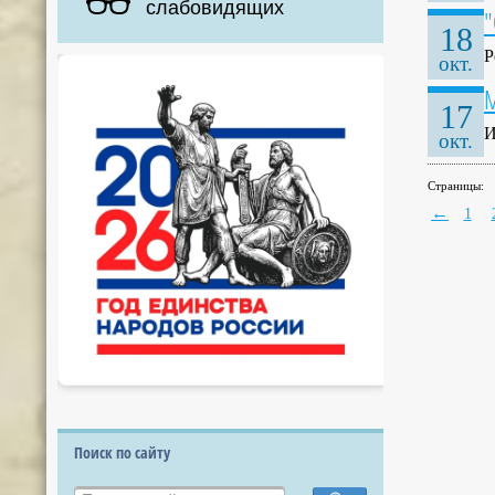
слабовидящих
"
18
Р
окт.
М
17
И
окт.
Страницы:
←
1
Поиск по сайту