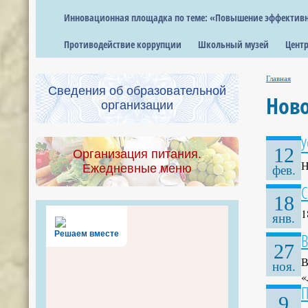
Инновационная площадка по теме: «Повышение эффективно
Противодействие коррупции
Школьный музей
Центр
Главная
Сведения об образовательной
Нов
организации
У
12
Организация питания.
Н
Ежедневные меню
фев.
С
18
1
янв.
Решаем вместе
В
27
В
ноя.
«
П
9