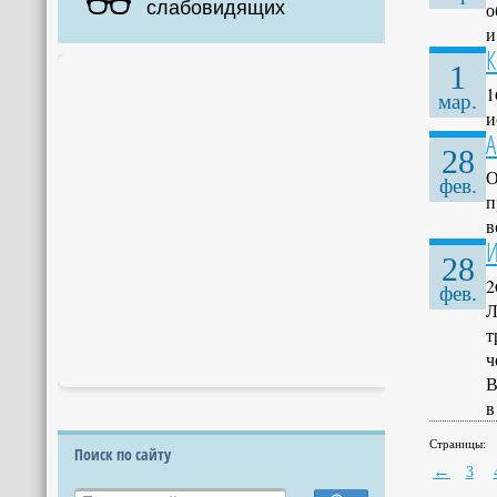
слабовидящих
о
и
К
1
1
мар.
и
А
28
О
фев.
п
в
И
28
2
фев.
Л
т
ч
В
в
Страницы:
Поиск по сайту
←
3