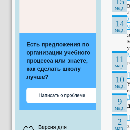
15
В
мар.
л
X
14
ч
мар.
Э
М
Есть предложения по
у
организации учебного
М
11
процесса или знаете,
Р
мар.
как сделать школу
П
лучше?
10
У
мар.
н
Д
Написать о проблеме
9
Д
мар.
П
2
2
Версия для
мар.