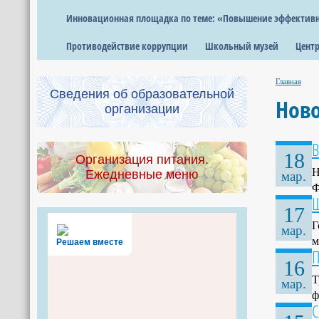
Инновационная площадка по теме: «Повышение эффективно
Противодействие коррупции
Школьный музей
Центр
Главная
Сведения об образовательной
Нов
организации
В
18
Организация питания.
Н
Ежедневные меню
мар.
Ф
Ш
17
Г
мар.
м
Решаем вместе
П
16
Т
мар.
ф
С