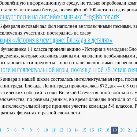
бновлённую информационную среду, не только опробовали комп
 стали участниками беседы, посвящённой 100-летию со дня рожд
онкурс песни на английском языке "English for arts"
6 февраля актовый зал был наполнен англоязычными песнями, ведь 
сключения участники постарались на славу!
кция «История в чемодане: Блокада в деталях»
бучающиеся 11 класса провели акцию «История в чемодане: Блок
редметах, которые являлись важными, жизненно необходимыми д
осстановить эти предметы – они и стали экспонатами «переносн
тоги интеллектуальной игры, посвященной 78-летию сня
6 января в нашей школе состоялась интеллектуальная игра, пос
енинграда. Блокада Ленинграда продолжалась 872 дня — с 8 сент
рагических событий в годы Великой Отечественной войны и са
еловечества: по разным данным, во время блокады погибли от 4
 интеллектуальной игре приняли участие команды 5-8 классов. 
 разных форматах и разной сложности.
4
5
6
7
8
9
10
11
12
13
14
15
16
17
18
19
20
21