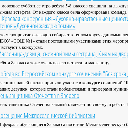
 морозное субботнее утро ребята 5-8 классов спешили на лыжну
ыжная эстафета. От каждого класса была сформирована команда
I Краевая конференция «Духовно-нравственные ценности в
тецов «Духовной жаждою томим»
то мероприятие ежегодно собирает в теплом кругу единомышлен
БОУ «СОШ №1» стали постоянными участниками этих мероприят
частвуют в конкурсах.
асленица-девица, снежной зимы сестрица, К нам на двор
ебята 8а класса тоже очень весело встретили масленицу.
обеда во Всероссийском конкурсе сочинений "Без срока 
ченицы нашей школы приняли участие в конкурсе сочинений "Б
аших девушек, которые стали победителями и призерами муници
ень защитника Отечества в Зверево
ень защитника Отечества каждый отмечает по-своему, а ребята 11
осещение Межпоселенческой библиотеки
1 февраля обучающиеся 8а класса посетили Межпоселенческую би