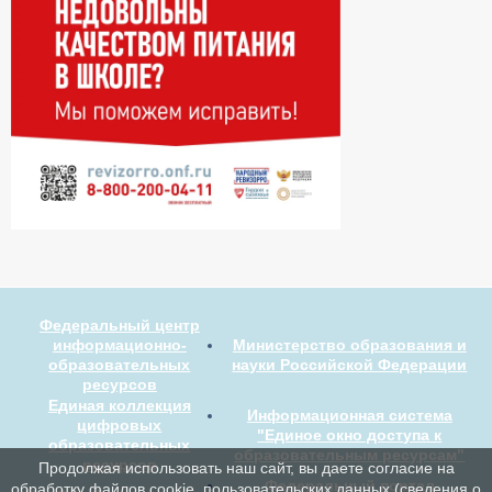
Федеральный центр
информационно-
Министерство образования и
образовательных
науки Российской Федерации
ресурсов
Единая коллекция
Информационная система
цифровых
"Единое окно доступа к
образовательных
образовательным ресурсам"
ресурсов
Продолжая использовать наш сайт, вы даете согласие на
Федеральный портал
обработку файлов cookie, пользовательских данных (сведения о