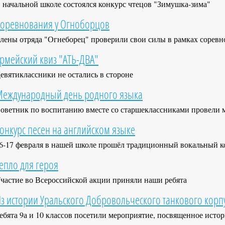
 начальной школе состоялся конкурс чтецов "Зимушка-зима"
оревнования у Огноборцов
лены отряда "Огнеборец" проверили свои силы в рамках сорев
рмейский квиз "АТЬ-ДВА"
евятиклассники не остались в стороне
еждународный день родного языка
оветник по воспитанию вместе со старшеклассниками провели 
онкурс песен на английском языке
6-17 февраля в нашей школе прошёл традиционный вокальный к
епло для героя
частие во Всероссийской акции приняли наши ребята
з истории Уральского Добровольческого танкового корп
ебята 9а и 10 классов посетили мероприятие, посвященное исто