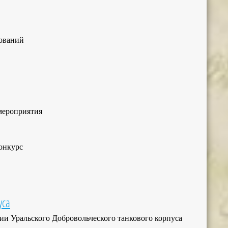
нований
мероприятия
онкурс
уса
рии Уральского Добровольческого танкового корпуса