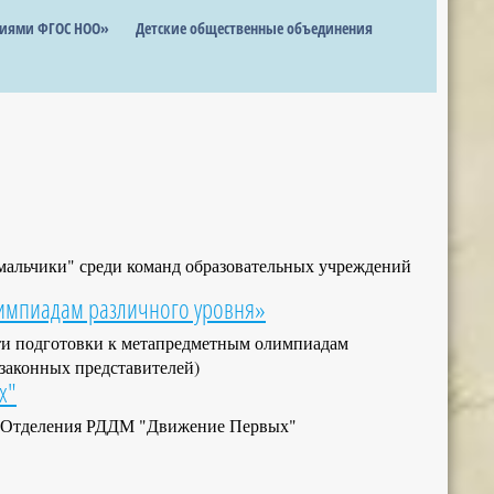
ниями ФГОС НОО»
Детские общественные объединения
, мальчики" среди команд образовательных учреждений
импиадам различного уровня»
сти подготовки к метапредметным олимпиадам
(законных представителей)
х"
го Отделения РДДМ "Движение Первых"