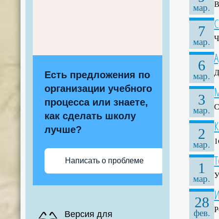
В
мар.
С
7
Ч
мар.
А
6
Д
Есть предложения по
мар.
организации учебного
М
3
процесса или знаете,
С
мар.
как сделать школу
К
лучше?
2
1
мар.
Т
Написать о проблеме
1
У
мар.
И
28
Р
фев.
Версия для