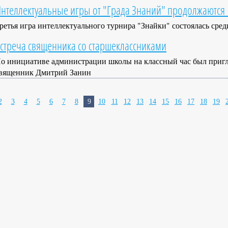
нтеллектуальные игры от "Града Знаний" продолжаются
ретья игра интеллектуального турнира "Знайки" состоялась сре
стреча священника со старшеклассниками
о инициативе администрации школы на классный час был приг
вященник Дмитрий Занин
2
3
4
5
6
7
8
9
10
11
12
13
14
15
16
17
18
19