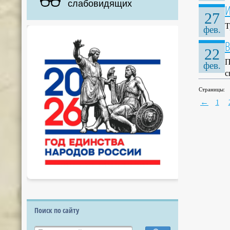
слабовидящих
И
27
Т
фев.
В
22
П
фев.
с
Страницы:
←
1
Поиск по сайту