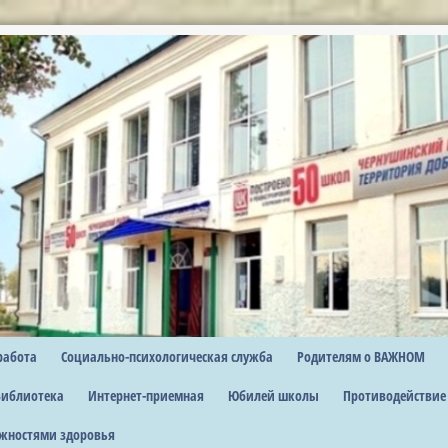
работа
Социально-психологическая служба
Родителям о ВАЖНОМ
Библиотека
Интернет-приемная
Юбилей школы
Противодействие
жностями здоровья