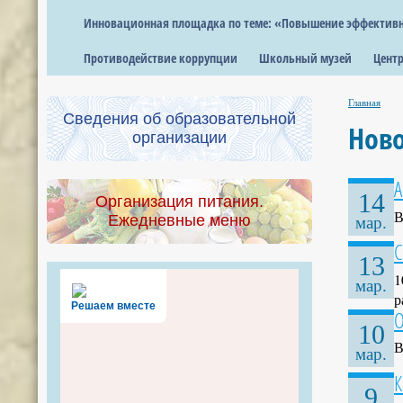
Инновационная площадка по теме: «Повышение эффективно
Противодействие коррупции
Школьный музей
Центр
Главная
Сведения об образовательной
Нов
организации
А
14
Организация питания.
В
Ежедневные меню
мар.
С
13
1
мар.
р
Решаем вместе
О
10
В
мар.
К
9