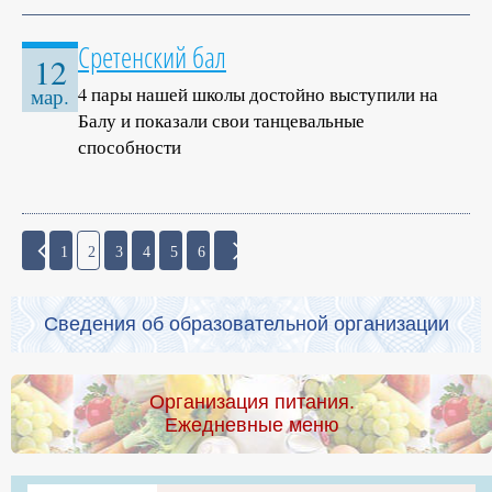
Сретенский бал
12
4 пары нашей школы достойно выступили на
мар.
Балу и показали свои танцевальные
способности
1
2
3
4
5
6
Сведения об образовательной организации
Организация питания.
Ежедневные меню